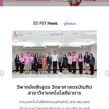
FST News
ดูทั้งหมด
Previous
วิพากษ์หลักสูตร วิทยาศาสตรบัณฑิต
5
สาขาวิชาเทคโนโลยีอาหาร
ว
คณะเทคโนโลยีคหกรรมศาสตร์ มทร.พระนคร
น
ดำเนินการวิพากษ์หลักสูตร ระดับปริญญาตรี
รั